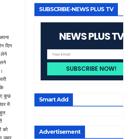
SUBSCRIBE-NEWS PLUS TV
NEWS PLUS TV
 अपना
तीन दिन
लेने
िलने
ै।
मारी
के
िए कुछ
Smart Add
वर में
हुत
री
भी को
Advertisement
या जहर