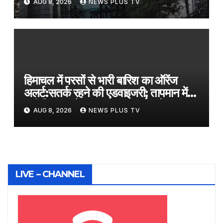
AUG 8, 2026
NEWS PLUS TV
पद शामिल
हिमाचल में परसों से भारी बारिश का ऑरेंज
अलर्ट:सतर्क रहने की एडवाइजरी; तापमान में
बड़ी गिरावट, केलांग का पारा नॉर्मल से 8.7॰C
AUG 8, 2026
NEWS PLUS TV
नीचे लुढ़का
LIVE – CHANNEL