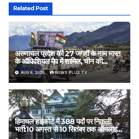
Related Post
अरुणाचल प्रदेश की 27 जगहों के नाम भारत
के ऑफिशियल मैप में शामिल, चीन की
चालबाजी से निपटने के लिए उठाया कदम​on
AUG 8, 2026
NEWS PLUS TV
August 8, 2026 at 1:30 am
हिमाचल हाईकोर्ट में 388 पदों पर निकली
भर्ती:10 अगस्त से 10 सितंबर तक ऑनलाइन
आवेदन; क्लर्क के 141, स्टेनोग्राफर के 79