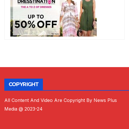
COPYRIGHT
All Content And Video Are Copyright By News Plus
Media @ 2023-24