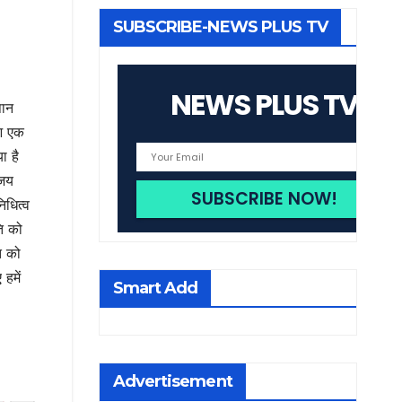
SUBSCRIBE-NEWS PLUS TV
NEWS PLUS TV
पान
ुआ एक
ा है
ंजय
िधित्व
ति को
ि को
हमें
Smart Add
Advertisement