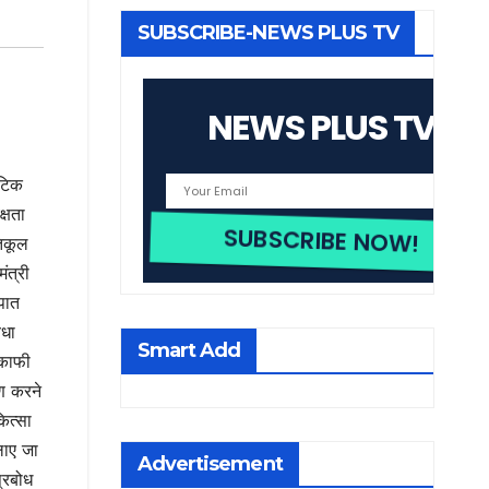
SUBSCRIBE-NEWS PLUS TV
NEWS PLUS TV
ेटिक
्षता
तिकूल
ंत्री
पात
िधा
Smart Add
 काफी
पण करने
ित्सा
लाए जा
Advertisement
्रबोध