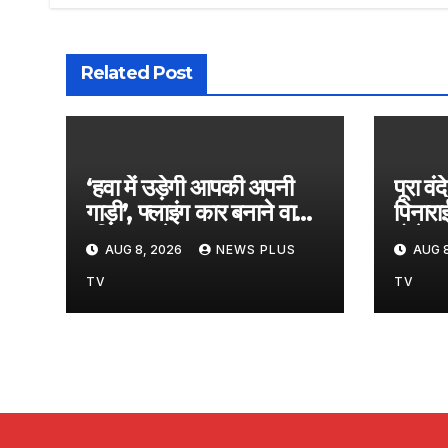
Related Post
‘हवा में उड़ेगी आपकी अपनी
पूरा वं
गाड़ी’, फ्लाइंग कार बनाने वाले
पिनारा
रवि टम्टा ने बताया फ्यूचर प्लान​
बोले- 
AUG 8, 2026
NEWS PLUS
AUG 8
on August 8, 2026
on A
at 2:36 pm
at 1
TV
TV