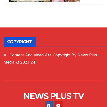
COPYRIGHT
All Content And Video Are Copyright By News Plus
Media @ 2023-24
NEWS PLUS TV