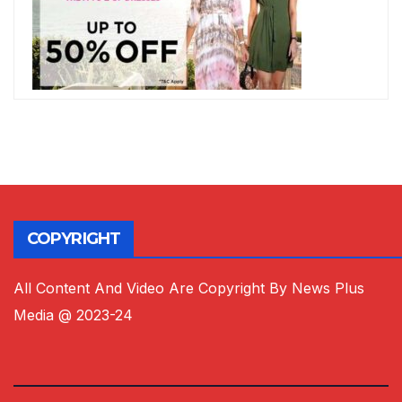
COPYRIGHT
All Content And Video Are Copyright By News Plus
Media @ 2023-24