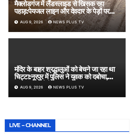
मैक्लोडगंज में लैंडस्लाइड से खिसक रहा
पहाड़:पेयजल लाइन और देवदार के पेड़ों पर
खतरा; सड़क के किनारे की मिट्टी धंसी
AUG 9, 2026
NEWS PLUS TV
मंदिर के बाहर श्रद्धालुओं को बेचने जा रहा था
चिट्टा:नूरपुर में पुलिस ने युवक को दबोचा,
2.86 ग्राम हेरोइन बरामद
AUG 9, 2026
NEWS PLUS TV
LIVE – CHANNEL