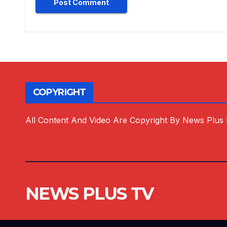
COPYRIGHT
All Content And Video Are Copyright By News Plus
NEWS PLUS TV