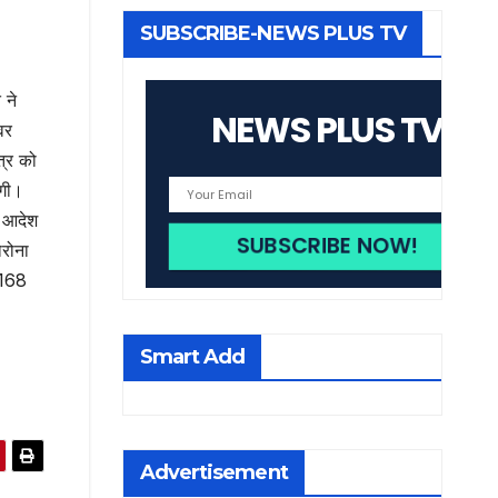
SUBSCRIBE-NEWS PLUS TV
 ने
NEWS PLUS TV
वर
त्र को
ेगी।
ह आदेश
ोरोना
 168
।
Smart Add
Advertisement