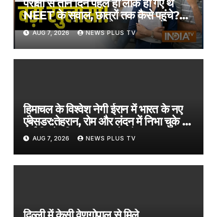
परीक्षा से तीन दिन पहले ही लीक हो गए थे
NEET के सवाल, छात्रों तक कैसे पहुंचे?
CBI की चार्जशीट में बड़े खुलासे​on
AUG 7, 2026
NEWS PLUS TV
August 7, 2026 at 10:47 am
हिमाचल के विश्वेश नेगी ईरान में भारत के नए
एंबेसडर:तेहरान, रोम और लंदन में निभा चुके हैं
कई जिम्मेदारियां; 2002 बैच के IFS
AUG 7, 2026
NEWS PLUS TV
अधिकारी हैं
दिल्ली में केसी वेणुगोपाल से मिले