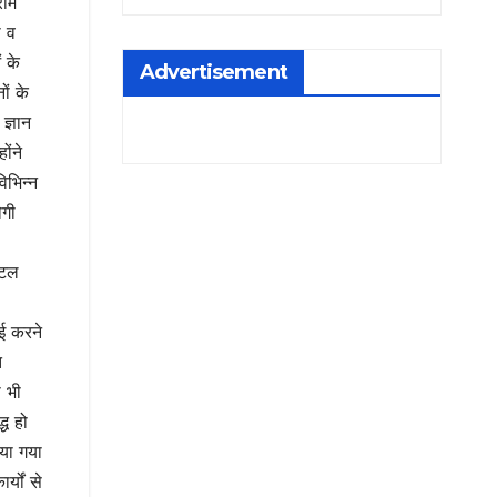
राम
ा व
ं के
Advertisement
ों के
ज्ञान
ोंने
िभिन्न
ोगी
िटल
ाई करने
त
ा भी
्ध हो
िया गया
्यों से