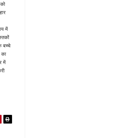
 को
हार
य में
्तकों
 बच्चे
ट का
 में
करी