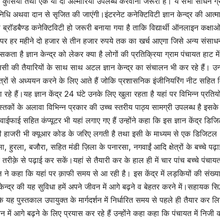
 कुर्सियां तथा एक या दो अल्मारियां उपलब्ध करवाना जरूरी है। ये सभी साधन ग्
धि अथवा दान से सृजित की जाएंगी।इंटरनेट कनेक्टिविटी ज्ञान केन्द्र की आत्म
ब्राॅडबैण्ड कनेक्टिविटी हो जरूरी बनाया गया है ताकि विद्यार्थी ऑनलाइन कक्षाओ
 पर हर महीने दो हजार से तीन हजार रुपये तक का खर्च आएगा जिसे अन्य संसाधन
है ज्ञान केन्द्र को लेकर क्या है लोगों की प्रतिक्रिया ग्राम पंचायत हाट में 
पीएससी की तैयारियों के साथ साथ अटल ज्ञान केन्द्र का संचालन भी कर रहे हैं। उन्ह
्षेत्रों से अध्ययन करने के लिए आते हैं जोकि प्रशासनिक इंजीनियरिंग नीट सहित व
रहे हैं।यह ज्ञान केंद्र 24 घंटे उनके लिए खुला रहता है यहां पर विभिन्न प्रतिय
स्तकों के अलावा विभिन्न प्रकार की उच्च स्तरीय पाठ्य सामग्री उपलब्ध है इसके
ाईफाई सहित कंप्यूटर भी यहां लगाए गए हैं उन्होंने कहा कि इस ज्ञान केंद्र डिज
की हाजरी भी क्यूआर कोड के जरिए लगती है तथा इसी के माध्यम से एक डिजिटल
हुरला, बजौरा, सहित मंडी ज़िला के पनारसा, नगवाईं आदि क्षेत्रों के बच्चे पढ़
र तरीक़े से पढ़ाई कर सकें।यहां से तैयारी कर के हाल ही में चार पांच बच्चे पंचाय
ीतल ने कहा कि यहां पर क़ाफी समय से आ रही है। इस केंद्र में लड़कियों की संख्य
केन्द्र की यह सुविधा हमें अपने जीवन में आगे बढ़ने व बेहतर करने में।सहायक सिद
ह पुस्तकाल उपायुक्त के मार्गदर्शन में निर्धारित समय से पहले ही तैयार कर ल
ं आगे बढ़ने के लिए प्रयास कर रहे हैं उन्होंने कहा कहा कि पंचायत में निजी कार