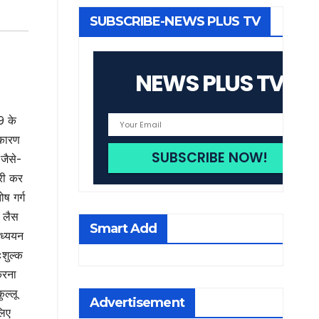
SUBSCRIBE-NEWS PLUS TV
NEWS PLUS TV
9 के
 कारण
जैसे-
ारी कर
ष गर्ग
े लैस
Smart Add
अध्ययन
ःशुल्क
करना
ुल्लू
Advertisement
लिए