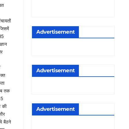
ायत
ंचायतों
जिसमें
Advertisement
 35
ज्ञान
और
ं
Advertisement
क्त
कता
 जब तक
15
ली की
Advertisement
 सौर
े बैठने