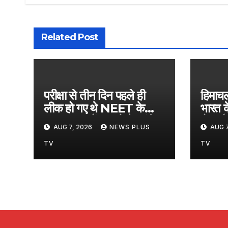
Related Post
परीक्षा से तीन दिन पहले ही
हिमाचल 
लीक हो गए थे NEET के
भारत क
सवाल, छात्रों तक कैसे पहुंचे?
रोम और 
AUG 7, 2026
NEWS PLUS
AUG 7
CBI की चार्जशीट में बड़े
कई जिम
खुलासे​on August 7,
के IFS
TV
TV
2026 at 10:47 am