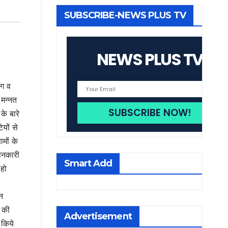
SUBSCRIBE-NEWS PLUS TV
NEWS PLUS TV
ाग व
 मन्नत
के बारे
यों से
ामों के
जानकारी
Smart Add
 हो
न
स की
Advertisement
 किये