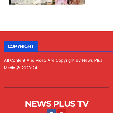
COPYRIGHT
All Content And Video Are Copyright By News Plus
Media @ 2023-24
NEWS PLUS TV