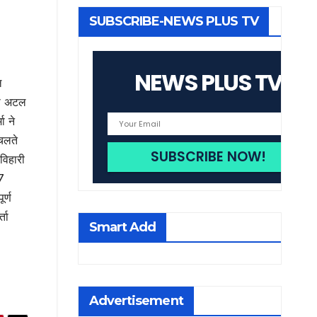
SUBSCRIBE-NEWS PLUS TV
NEWS PLUS TV
ल
री अटल
ा ने
चलते
विहारी
27
र्ण
्ता
Smart Add
Advertisement