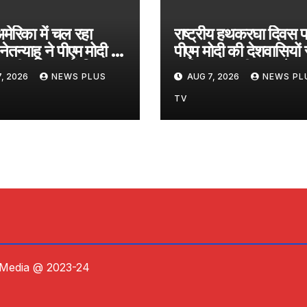
मेरिका में चल रहा
राष्ट्रीय हथकरघा दिवस 
ेतन्याहू ने पीएम मोदी से
पीएम मोदी की देशवासियों 
 की बात, जानें किन
अपील, ‘स्थानीय कपड़े पहन
, 2026
NEWS PLUS
AUG 7, 2026
NEWS PL
ं पर हुई चर्चा​on August
‘GRWM’ ट्रेंड फॉलो करे
026 at 2:18 am
on August 7, 20
TV
at 2:39 am
 Media @ 2023-24