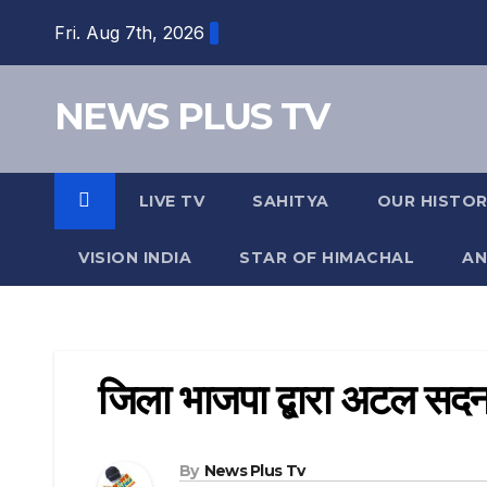
Skip
Fri. Aug 7th, 2026
to
content
NEWS PLUS TV
LIVE TV
SAHITYA
OUR HISTO
VISION INDIA
STAR OF HIMACHAL
AN
जिला भाजपा द्बारा अटल सदन 
By
News Plus Tv