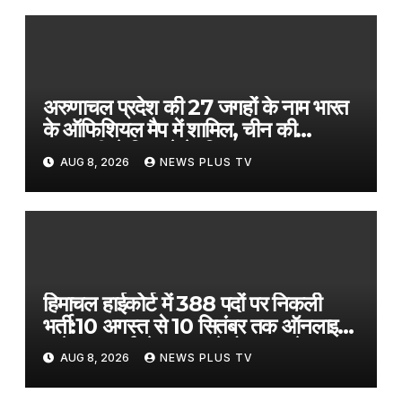
अरुणाचल प्रदेश की 27 जगहों के नाम भारत
के ऑफिशियल मैप में शामिल, चीन की
चालबाजी से निपटने के लिए उठाया कदम​on
AUG 8, 2026
NEWS PLUS TV
August 8, 2026 at 1:30 am
हिमाचल हाईकोर्ट में 388 पदों पर निकली
भर्ती:10 अगस्त से 10 सितंबर तक ऑनलाइन
आवेदन; क्लर्क के 141, स्टेनोग्राफर के 79
AUG 8, 2026
NEWS PLUS TV
पद शामिल