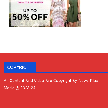
COPYRIGHT
All Content And Video Are Copyright By News Plus
Media @ 2023-24