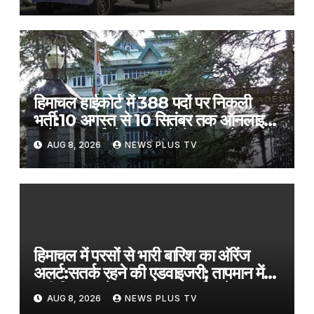
August 8, 2026 at 1:30 am
हिमाचल हाईकोर्ट में 388 पदों पर निकली
भर्ती:10 अगस्त से 10 सितंबर तक ऑनलाइन
आवेदन; क्लर्क के 141, स्टेनोग्राफर के 79
AUG 8, 2026
NEWS PLUS TV
पद शामिल
हिमाचल में परसों से भारी बारिश का ऑरेंज
अलर्ट:सतर्क रहने की एडवाइजरी; तापमान में
बड़ी गिरावट, केलांग का पारा नॉर्मल से 8.7॰C
AUG 8, 2026
NEWS PLUS TV
नीचे लुढ़का