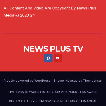
All Content And Video Are Copyright By News Plus
Media @ 2023-24
NEWS PLUS TV
Proudly powered by WordPress
|
Theme:
Newsup
by
Themeansar
.
LIVE TV
SAHITYA
OUR HISTORY
OUR VISION
OUR TEAM
AWARD
PHOTO GALLERY
BUSINESS
VISION INDIA
STAR OF HIMACHAL