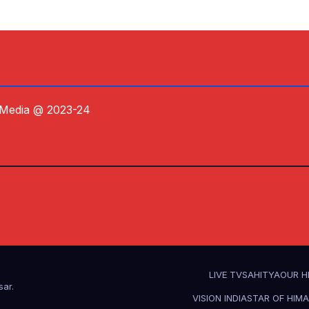
 Media @ 2023-24
LIVE TV
SAHITYA
OUR H
sar
.
VISION INDIA
STAR OF HIM