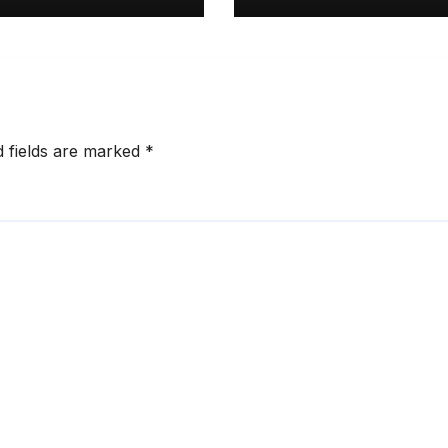
at 6:07 am
d fields are marked
*