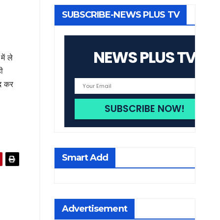
SUBSCRIBE-NEWS PLUS TV
NEWS PLUS TV
ें ले
ी
दद कर
Smart Add
Advertisement