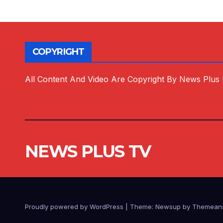
COPYRIGHT
All Content And Video Are Copyright By News Plus
NEWS PLUS TV
Proudly powered by WordPress
|
Theme:
Newsup
by
Themean