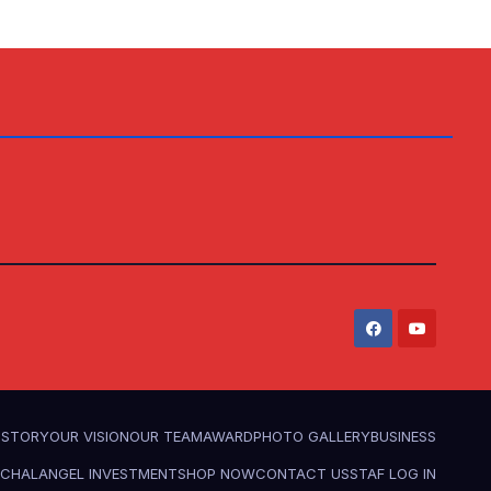
ISTORY
OUR VISION
OUR TEAM
AWARD
PHOTO GALLERY
BUSINESS
ACHAL
ANGEL INVESTMENT
SHOP NOW
CONTACT US
STAF LOG IN