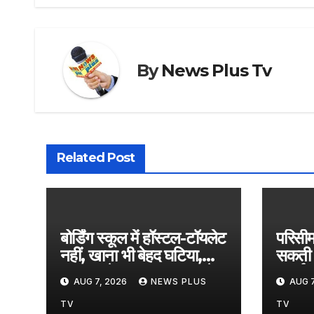
By
News Plus Tv
Related Post
बोर्डिंग स्कूल में हॉस्टल-टॉयलेट
परिसी
नहीं, खाना भी बेहद घटिया,
सकती 
180 बच्चे 12 KM दूर घर के
समर्थन,
AUG 7, 2026
NEWS PLUS
AUG 7
लिए पैदल निकले​on
Augu
August 7, 2026 at
5:46
TV
TV