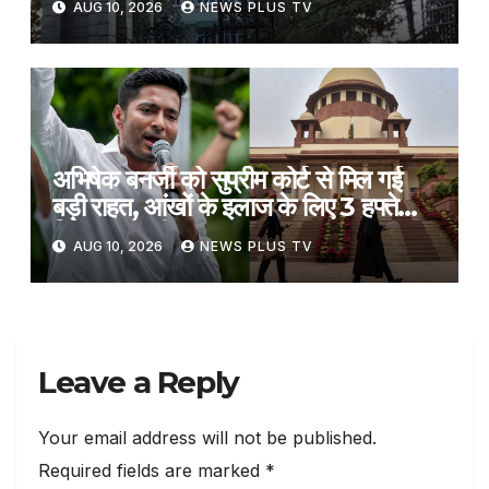
AUG 10, 2026
NEWS PLUS TV
अभिषेक बनर्जी को सुप्रीम कोर्ट से मिल गई
बड़ी राहत, आंखों के इलाज के लिए 3 हफ्ते
विदेश जाने की इजाजत​on August 10,
AUG 10, 2026
NEWS PLUS TV
2026 at 9:53 am
Leave a Reply
Your email address will not be published.
Required fields are marked
*