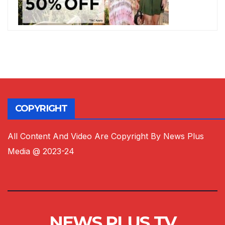
COPYRIGHT
All Content And Video Are Copyright By News Plus
Media @ 2023-24
NEWS PLUS TV