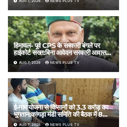
AUG 7, 2026
NEWS PLUS TV
7, 2026 at 1:18 am
हिमाचल- पूर्व CPS के सरकारी बंगले पर
हाईकोर्ट सख्त:बिना आवेदन सरकारी आवास
रेगुलर करने पर नाराज, मुख्य सचिव से जवाब
AUG 7, 2026
NEWS PLUS TV
तलब
ई-नाम योजना से किसानों को 3.3 करोड़ का
भुगतान:कांगड़ा मंडी समिति की बैठक में 8
करोड़ के निर्माण बजट को मंजूरी, कई विकास
AUG 7, 2026
NEWS PLUS TV