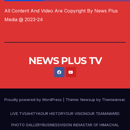
All Content And Video Are Copyright By News Plus
Media @ 2023-24
NEWS PLUS TV
Proudly powered by WordPress
|
Theme:
Newsup
by
Themeansar
.
LIVE TV
SAHITYA
OUR HISTORY
OUR VISION
OUR TEAM
AWARD
PHOTO GALLERY
BUSINESS
VISION INDIA
STAR OF HIMACHAL