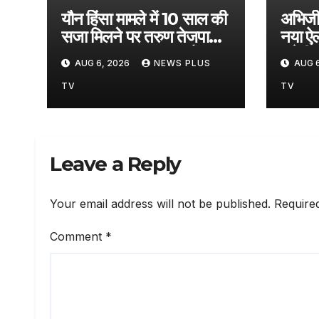
यौन हिंसा मामले में 10 साल की
अभिजीत
सजा मिलने पर तरुण तेजपाल
नया ऐ
का पहला बयान, कहा- ‘मैं
करेगी 
AUG 6, 2026
NEWS PLUS
AUG 6
राजनीतिक साजिश का शिकार,
अभिय
बेगुनाही के लिए काफी सबूत है’​
2026
TV
TV
on August 6, 2026
at 9:59 am
Leave a Reply
Your email address will not be published.
Require
Comment
*