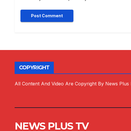
COPYRIGHT
All Content And Video Are Copyright By News Plus
NEWS PLUS TV