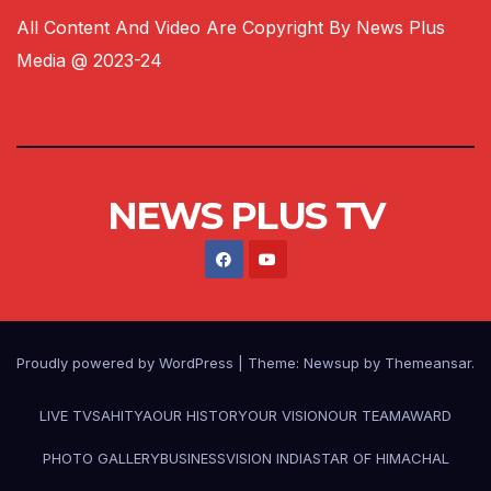
All Content And Video Are Copyright By News Plus
Media @ 2023-24
NEWS PLUS TV
Proudly powered by WordPress
|
Theme:
Newsup
by
Themeansar
.
LIVE TV
SAHITYA
OUR HISTORY
OUR VISION
OUR TEAM
AWARD
PHOTO GALLERY
BUSINESS
VISION INDIA
STAR OF HIMACHAL