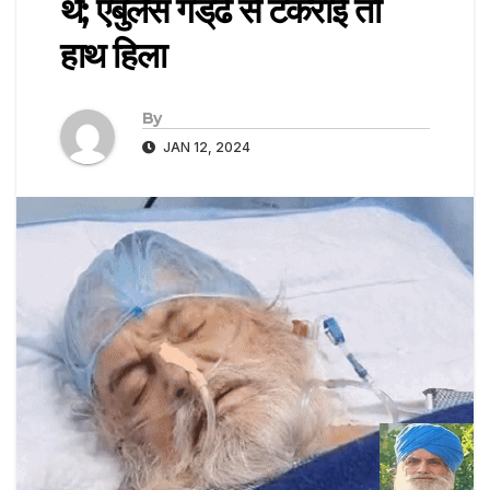
थे; एंबुलेंस गड्‌ढे से टकराई तो
हाथ हिला
By
JAN 12, 2024