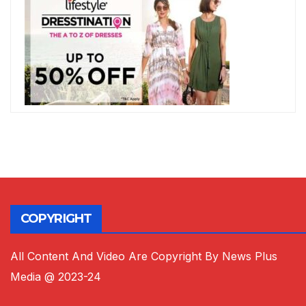
COPYRIGHT
All Content And Video Are Copyright By News Plus
Media @ 2023-24