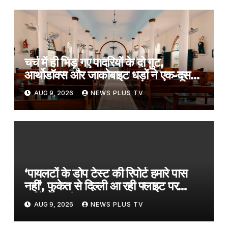
चर्च में ही भिड़ गए पादरियों के दो गुट,
आर्थोडॉक्स और जाकोबाइट धड़ों ने एक-दूसरे
पर बोला हमला; मची अफरातफरी​on
AUG 9, 2026
NEWS PLUS TV
August 9, 2026 at 11:44 am
‘पायलटों के डोप टेस्ट की रिपोर्ट हमारे पास
नहीं’, फुकेत से दिल्ली आ रही फ्लाइट पर
टर्बुलेंस मामले पर Air India​on August
AUG 9, 2026
NEWS PLUS TV
9, 2026 at 7:41 am