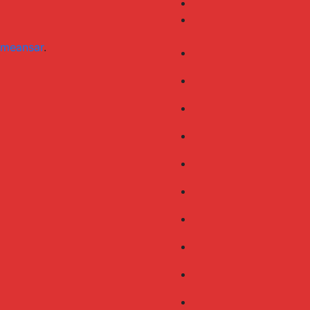
meansar
.