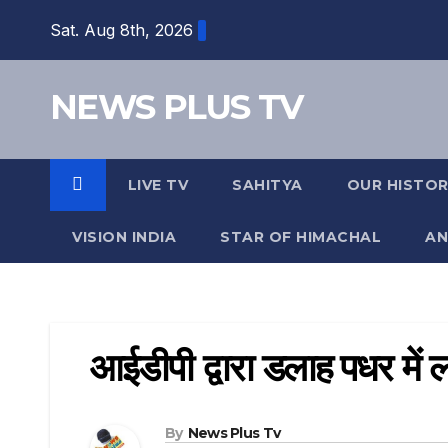
Skip
Sat. Aug 8th, 2026
to
content
NEWS PLUS TV
LIVE TV
SAHITYA
OUR HISTO
VISION INDIA
STAR OF HIMACHAL
AN
आईडीपी द्वारा डलाह पधर मे
By
News Plus Tv