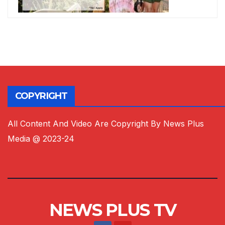
COPYRIGHT
All Content And Video Are Copyright By News Plus
Media @ 2023-24
NEWS PLUS TV