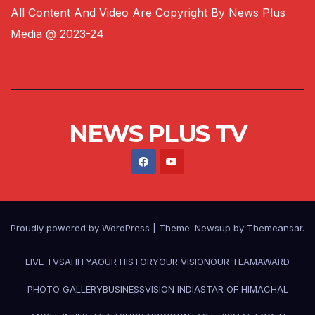
All Content And Video Are Copyright By News Plus
Media @ 2023-24
NEWS PLUS TV
Proudly powered by WordPress
|
Theme:
Newsup
by
Themeansar
.
LIVE TV
SAHITYA
OUR HISTORY
OUR VISION
OUR TEAM
AWARD
PHOTO GALLERY
BUSINESS
VISION INDIA
STAR OF HIMACHAL