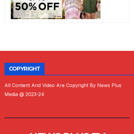
COPYRIGHT
All Content And Video Are Copyright By News Plus
Media @ 2023-24