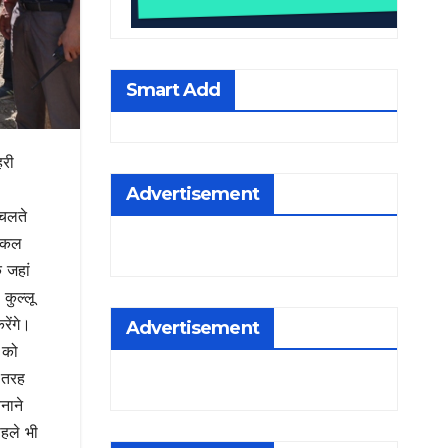
Smart Add
हरी
Advertisement
 चलते
निकल
 जहां
कुल्लू
ेंगे।
Advertisement
ं को
 तरह
नाने
पहले भी