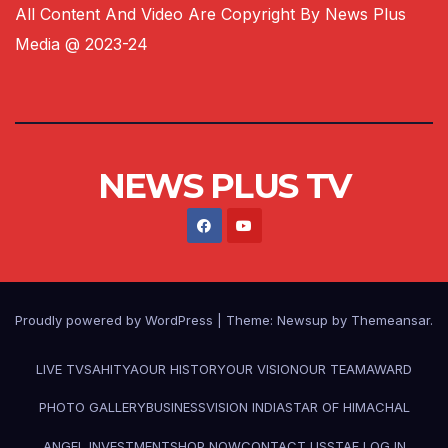
All Content And Video Are Copyright By News Plus
Media @ 2023-24
NEWS PLUS TV
Proudly powered by WordPress
|
Theme:
Newsup
by
Themeansar
.
LIVE TV
SAHITYA
OUR HISTORY
OUR VISION
OUR TEAM
AWARD
PHOTO GALLERY
BUSINESS
VISION INDIA
STAR OF HIMACHAL
ANGEL INVESTMENT
SHOP NOW
CONTACT US
STAF LOG IN