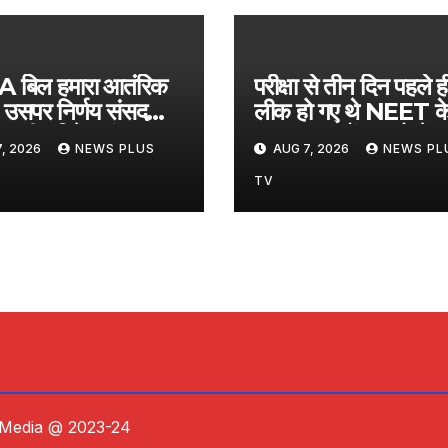
 बिल हमारा आतंरिक
परीक्षा से तीन दिन पहले ह
 उसपर निर्णय संसद
लीक हो गए थे NEET क
 भारतीय विदेश मंत्रालय
सवाल, छात्रों तक कैसे पह
, 2026
NEWS PLUS
AUG 7, 2026
NEWS PL
ेरिका को नसीहत​on
CBI की चार्जशीट में बड़े
st 7, 2026 at
खुलासे​on August 7
TV
8 am
2026 at 10:47 am
 Media @ 2023-24