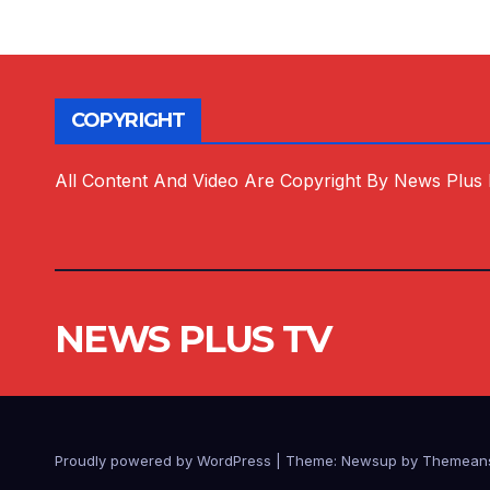
COPYRIGHT
All Content And Video Are Copyright By News Plus
NEWS PLUS TV
Proudly powered by WordPress
|
Theme:
Newsup
by
Themean