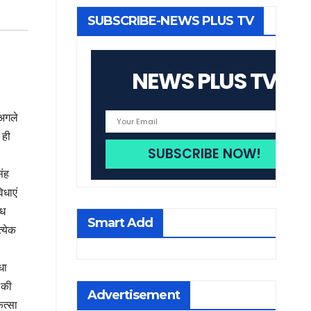
SUBSCRIBE-NEWS PLUS TV
NEWS PLUS TV
 अगले
 ही
िंह
िधाएं
्ध
Smart Add
त्येक
धा
 की
Advertisement
ित्सा