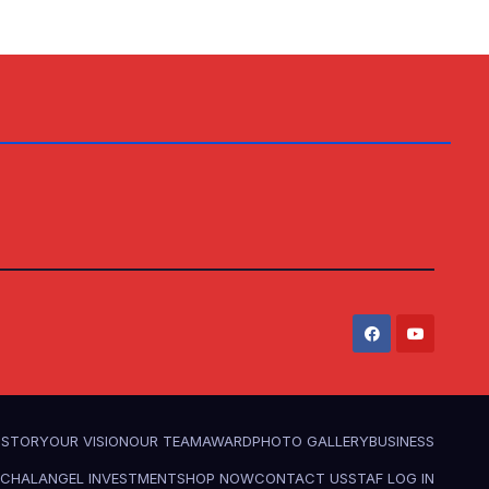
ISTORY
OUR VISION
OUR TEAM
AWARD
PHOTO GALLERY
BUSINESS
ACHAL
ANGEL INVESTMENT
SHOP NOW
CONTACT US
STAF LOG IN