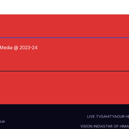
 Media @ 2023-24
LIVE TV
SAHITYA
OUR H
sar
.
VISION INDIA
STAR OF HIM