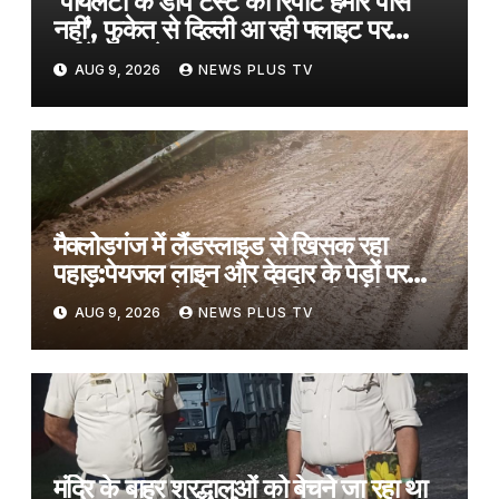
‘पायलटों के डोप टेस्ट की रिपोर्ट हमारे पास
नहीं’, फुकेत से दिल्ली आ रही फ्लाइट पर
टर्बुलेंस मामले पर Air India​on August
AUG 9, 2026
NEWS PLUS TV
9, 2026 at 7:41 am
मैक्लोडगंज में लैंडस्लाइड से खिसक रहा
पहाड़:पेयजल लाइन और देवदार के पेड़ों पर
खतरा; सड़क के किनारे की मिट्टी धंसी
AUG 9, 2026
NEWS PLUS TV
मंदिर के बाहर श्रद्धालुओं को बेचने जा रहा था