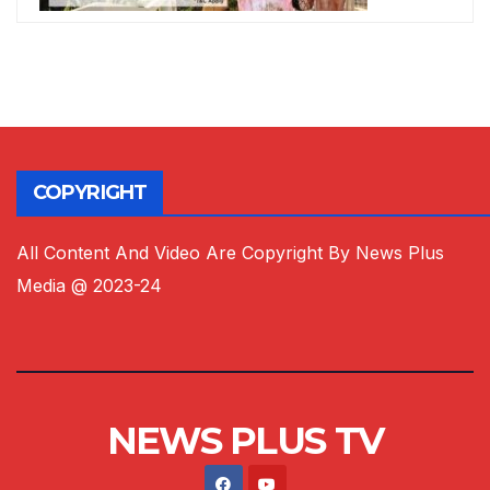
COPYRIGHT
All Content And Video Are Copyright By News Plus
Media @ 2023-24
NEWS PLUS TV