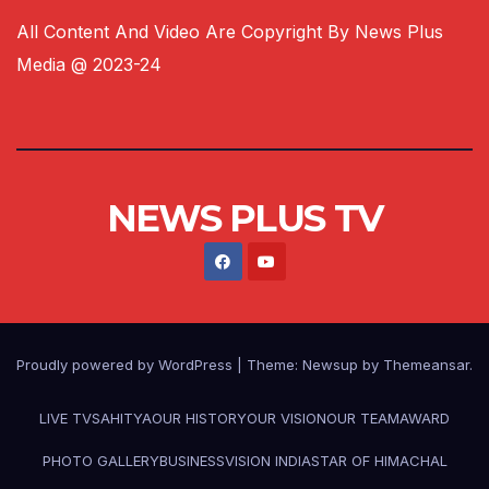
All Content And Video Are Copyright By News Plus
Media @ 2023-24
NEWS PLUS TV
Proudly powered by WordPress
|
Theme:
Newsup
by
Themeansar
.
LIVE TV
SAHITYA
OUR HISTORY
OUR VISION
OUR TEAM
AWARD
PHOTO GALLERY
BUSINESS
VISION INDIA
STAR OF HIMACHAL