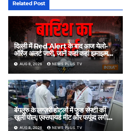
Related Post
दिल्ली में Red Alert के बाद आज येलो-
ऑरेंज अलर्ट जारी, जानें कहां कहां झमाझम
बरसेंगे बादल?​on August 8, 2026 at
AUG 8, 2026
NEWS PLUS TV
2:35 am
बेंगलुरु के लग्ज़री होटलों में फूड सेफ्टी की
खुली पोल, एक्सपायर्ड मीट और फफूंद लगी
सब्ज़ियां ज़ब्त​on August 8, 2026 at
AUG 8, 2026
NEWS PLUS TV