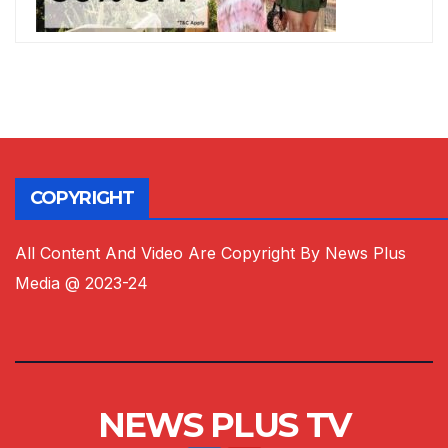
COPYRIGHT
All Content And Video Are Copyright By News Plus
Media @ 2023-24
NEWS PLUS TV