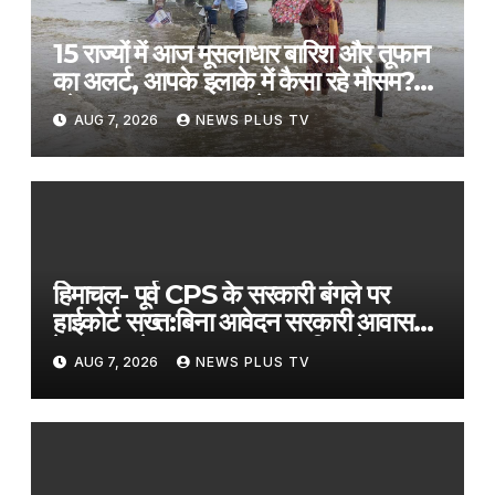
15 राज्यों में आज मूसलाधार बारिश और तूफान
का अलर्ट, आपके इलाके में कैसा रहे मौसम?
पढ़ें IMD का ताजा अपडेट​on August
AUG 7, 2026
NEWS PLUS TV
7, 2026 at 1:18 am
हिमाचल- पूर्व CPS के सरकारी बंगले पर
हाईकोर्ट सख्त:बिना आवेदन सरकारी आवास
रेगुलर करने पर नाराज, मुख्य सचिव से जवाब
AUG 7, 2026
NEWS PLUS TV
तलब