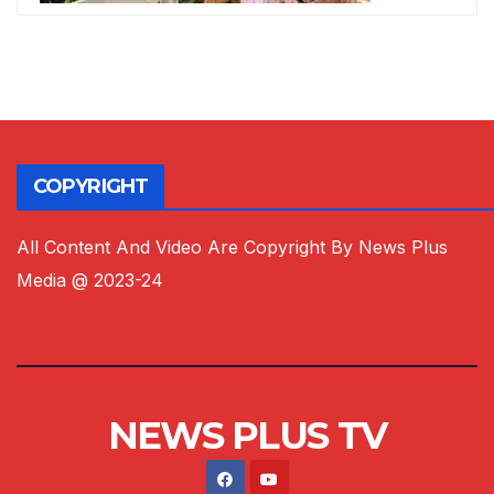
COPYRIGHT
All Content And Video Are Copyright By News Plus
Media @ 2023-24
NEWS PLUS TV