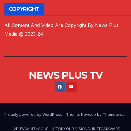
COPYRIGHT
All Content And Video Are Copyright By News Plus
Media @ 2023-24
NEWS PLUS TV
Proudly powered by WordPress
|
Theme:
Newsup
by
Themeansar
.
LIVE TV
SAHITYA
OUR HISTORY
OUR VISION
OUR TEAM
AWARD