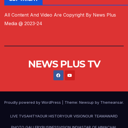
All Content And Video Are Copyright By News Plus
Media @ 2023-24
NEWS PLUS TV
Proudly powered by WordPress
|
Theme:
Newsup
by
Themeansar
.
LIVE TV
SAHITYA
OUR HISTORY
OUR VISION
OUR TEAM
AWARD
PHOTO GALLERY
BUSINESS
VISION INDIA
STAR OF HIMACHAL