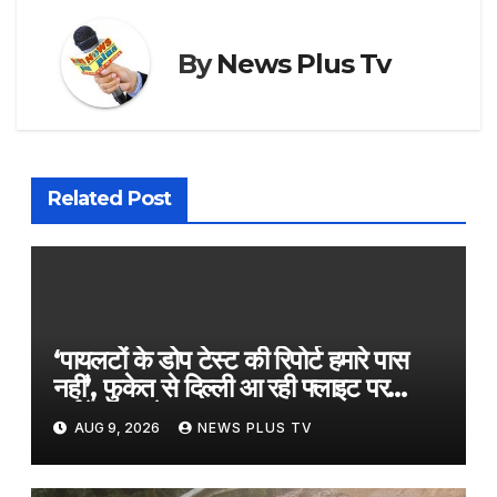
By
News Plus Tv
Related Post
‘पायलटों के डोप टेस्ट की रिपोर्ट हमारे पास
नहीं’, फुकेत से दिल्ली आ रही फ्लाइट पर
टर्बुलेंस मामले पर Air India​on August
AUG 9, 2026
NEWS PLUS TV
9, 2026 at 7:41 am