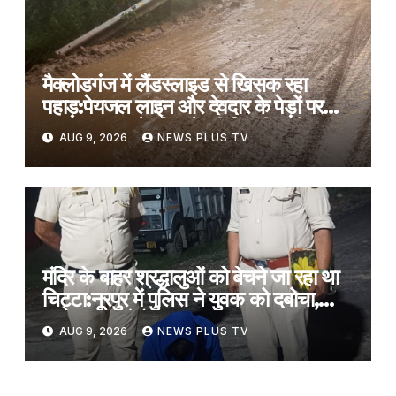
मैक्लोडगंज में लैंडस्लाइड से खिसक रहा
पहाड़:पेयजल लाइन और देवदार के पेड़ों पर
खतरा; सड़क के किनारे की मिट्टी धंसी
AUG 9, 2026
NEWS PLUS TV
मंदिर के बाहर श्रद्धालुओं को बेचने जा रहा था
चिट्टा:नूरपुर में पुलिस ने युवक को दबोचा,
2.86 ग्राम हेरोइन बरामद
AUG 9, 2026
NEWS PLUS TV