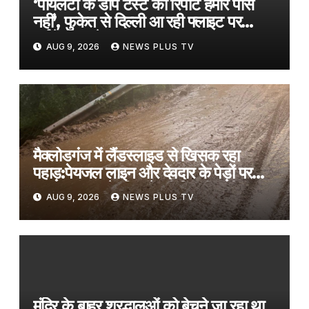
‘पायलटों के डोप टेस्ट की रिपोर्ट हमारे पास
नहीं’, फुकेत से दिल्ली आ रही फ्लाइट पर
टर्बुलेंस मामले पर Air India​on August
AUG 9, 2026
NEWS PLUS TV
9, 2026 at 7:41 am
मैक्लोडगंज में लैंडस्लाइड से खिसक रहा
पहाड़:पेयजल लाइन और देवदार के पेड़ों पर
खतरा; सड़क के किनारे की मिट्टी धंसी
AUG 9, 2026
NEWS PLUS TV
मंदिर के बाहर श्रद्धालुओं को बेचने जा रहा था