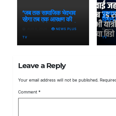
‘जब तक सामाजिक भेदभाव
कुआलाल
रहेगा तब तक आरक्षण की
विमान म
जरूरत’, बोले संघ प्रमुख मोहन
विंडो प
AUG 6, 2026
NEWS PLUS
AUG 6
भागवत​on August 6,
एग्जि
2026 at 1:40 pm
Augu
TV
TV
12:2
Leave a Reply
Your email address will not be published.
Require
Comment
*