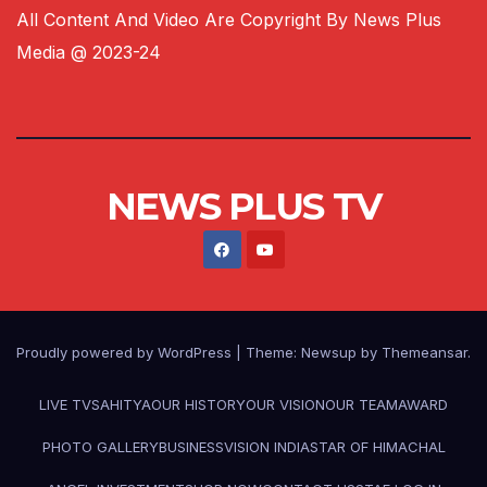
All Content And Video Are Copyright By News Plus
Media @ 2023-24
NEWS PLUS TV
Proudly powered by WordPress
|
Theme:
Newsup
by
Themeansar
.
LIVE TV
SAHITYA
OUR HISTORY
OUR VISION
OUR TEAM
AWARD
PHOTO GALLERY
BUSINESS
VISION INDIA
STAR OF HIMACHAL