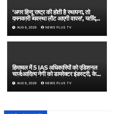
‘अगर हिन्दू राष्ट्र की होती है स्थापना, तो
दमनकारी व्यवस्था लौट आएगी वापस’, यतींद्र
सिद्धारमैया का विवादित बयान​on August
AUG 6, 2026
NEWS PLUS TV
6, 2026 at 5:55 am
हिमाचल में 5 IAS अधिकारियों को एडिशनल
चार्ज:आदित्य नेगी को डायरेक्टर इंडस्ट्री, केके
सरोच को टूरिज्म; शिवम को HRTC MD की
AUG 6, 2026
NEWS PLUS TV
जिम्मेदारी