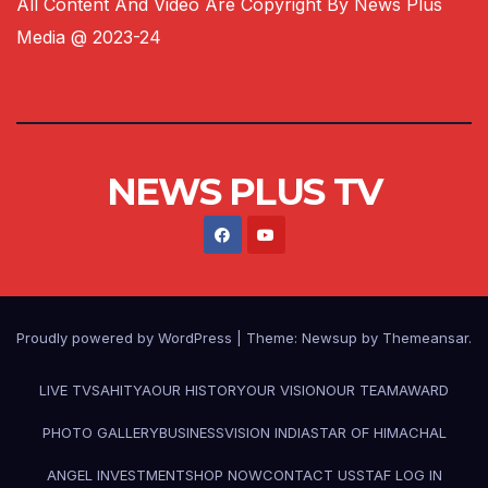
All Content And Video Are Copyright By News Plus
Media @ 2023-24
NEWS PLUS TV
Proudly powered by WordPress
|
Theme:
Newsup
by
Themeansar
.
LIVE TV
SAHITYA
OUR HISTORY
OUR VISION
OUR TEAM
AWARD
PHOTO GALLERY
BUSINESS
VISION INDIA
STAR OF HIMACHAL
ANGEL INVESTMENT
SHOP NOW
CONTACT US
STAF LOG IN