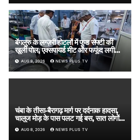
बेंगलुरु के लग्ज़री होटलों में फूड सेफ्टी की
खुली पोल, एक्सपायर्ड मीट और फफूंद लगी
सब्ज़ियां ज़ब्त​on August 8, 2026 at
AUG 8, 2026
NEWS PLUS TV
3:12 am
चंबा के तीसा-बैरागढ़ मार्ग पर दर्दनाक हादसा,
चालुज मोड़ के पास पलट गई बस, सात लोगों
की मौत​on August 8, 2026 at 4:18
AUG 8, 2026
NEWS PLUS TV
am