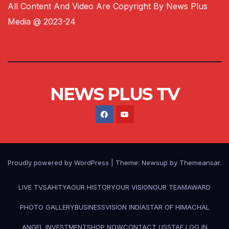
All Content And Video Are Copyright By News Plus
Media @ 2023-24
NEWS PLUS TV
Proudly powered by WordPress
|
Theme:
Newsup
by
Themeansar
.
LIVE TV
SAHITYA
OUR HISTORY
OUR VISION
OUR TEAM
AWARD
PHOTO GALLERY
BUSINESS
VISION INDIA
STAR OF HIMACHAL
ANGEL INVESTMENT
SHOP NOW
CONTACT US
STAF LOG IN