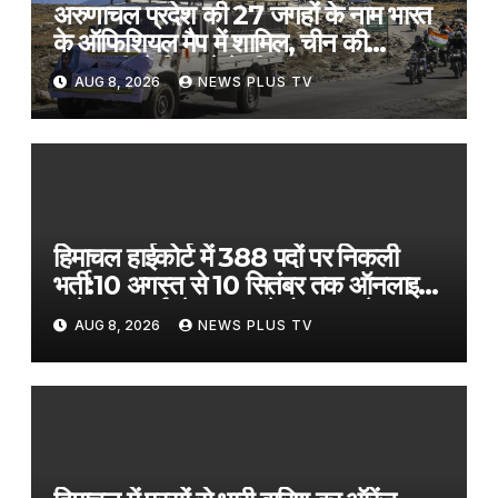
अरुणाचल प्रदेश की 27 जगहों के नाम भारत
के ऑफिशियल मैप में शामिल, चीन की
चालबाजी से निपटने के लिए उठाया कदम​on
AUG 8, 2026
NEWS PLUS TV
August 8, 2026 at 1:30 am
हिमाचल हाईकोर्ट में 388 पदों पर निकली
भर्ती:10 अगस्त से 10 सितंबर तक ऑनलाइन
आवेदन; क्लर्क के 141, स्टेनोग्राफर के 79
AUG 8, 2026
NEWS PLUS TV
पद शामिल