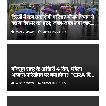
दिल्ली में कब तक होगी बारिश? मौसम विभाग ने
बताया देशभर का हाल; जगह-जगह लगा जाम,
जानें स्कूलों का हाल​on August 7,
AUG 7, 2026
NEWS PLUS TV
2026 at 2:37 pm
मॉनसून सत्र के आखिरी 4 दिन, महिला
आरक्षण-परिसीमन पर क्या होगा? FCRA बिल
पर क्यों बढ़ी सियासत? Coffee Par
AUG 7, 2026
NEWS PLUS TV
Kurukshetra में देखें पूरी चर्चा​on
August 7, 2026 at 2:38 pm