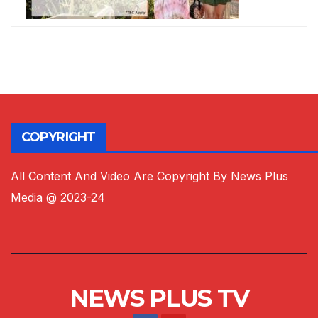
COPYRIGHT
All Content And Video Are Copyright By News Plus
Media @ 2023-24
NEWS PLUS TV