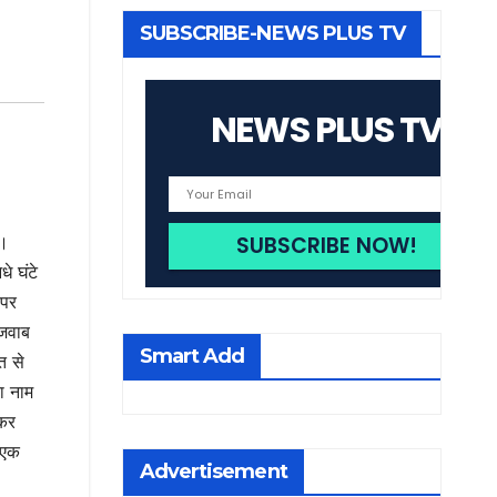
SUBSCRIBE-NEWS PLUS TV
NEWS PLUS TV
ई।
े घंटे
 पर
 जवाब
Smart Add
त से
का नाम
ेकर
 एक
Advertisement