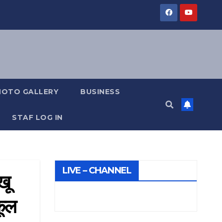
HOTO GALLERY
BUSINESS
STAF LOG IN
LIVE – CHANNEL
खू
कूल