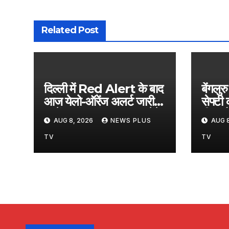
Related Post
दिल्ली में Red Alert के बाद
बेंगलुर
आज येलो-ऑरेंज अलर्ट जारी,
सेफ्टी
जानें कहां कहां झमाझम बरसेंगे
मीट और
AUG 8, 2026
NEWS PLUS
AUG 8
बादल?​on August 8,
ज़ब्त
2026 at 2:35 am
2026
TV
TV