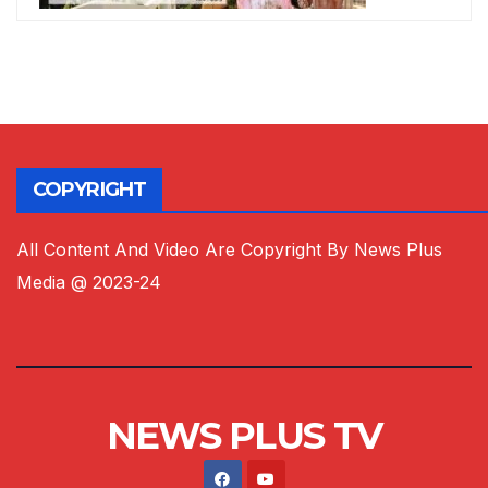
COPYRIGHT
All Content And Video Are Copyright By News Plus
Media @ 2023-24
NEWS PLUS TV