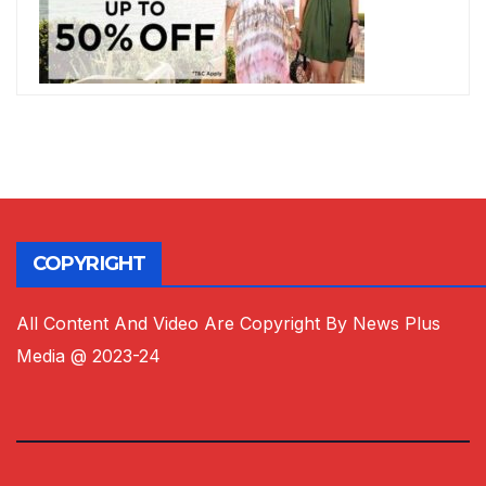
COPYRIGHT
All Content And Video Are Copyright By News Plus
Media @ 2023-24