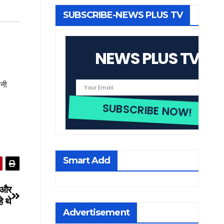
SUBSCRIBE-NEWS PLUS TV
NEWS PLUS TV
ानी
Smart Add
े और
े थे
Advertisement