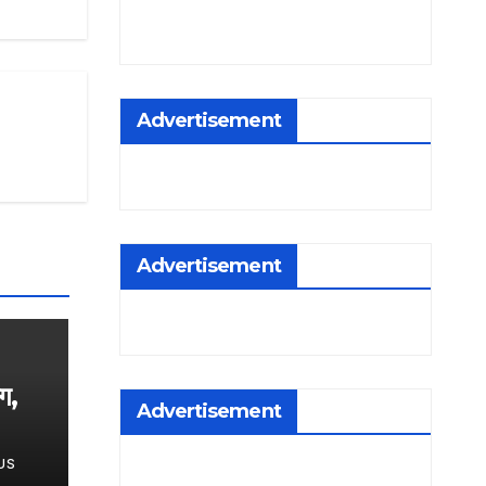
Advertisement
Advertisement
ंग,
Advertisement
50
US
ुंचे